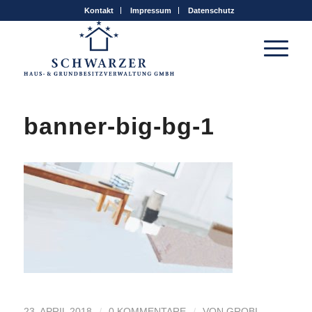
Kontakt
Impressum
Datenschutz
banner-big-bg-1
/
/
23. APRIL 2018
0 KOMMENTARE
VON
GROBI