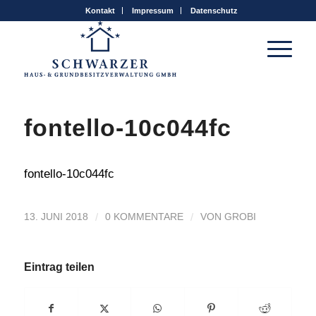
Kontakt
Impressum
Datenschutz
fontello-10c044fc
fontello-10c044fc
/
/
13. JUNI 2018
0 KOMMENTARE
VON
GROBI
Eintrag teilen